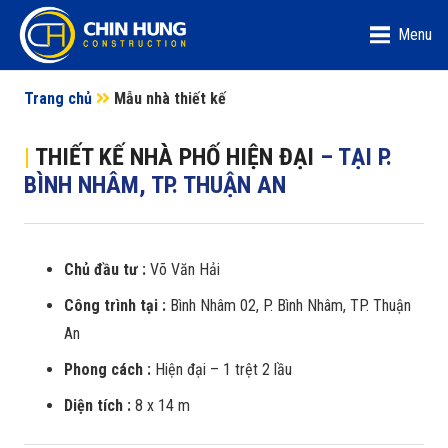
Menu
Trang chủ
Mẫu nhà thiết kế
|
THIẾT KẾ NHÀ PHỐ HIỆN ĐẠI
– TẠI P.
BÌNH NHÂM, TP. THUẬN AN
Chủ đầu tư :
Võ Văn Hải
Công trình tại :
Bình Nhâm 02, P. Bình Nhâm, TP. Thuận
An
Phong cách :
Hiện đại – 1 trệt 2 lầu
Diện tích :
8 x 14 m