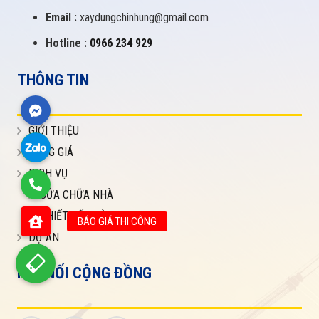
Email :
xaydungchinhung@gmail.com
Hotline :
0966 234 929
THÔNG TIN
GIỚI THIỆU
BẢNG GIÁ
DỊCH VỤ
SỬA CHỮA NHÀ
THIẾT KẾ NHÀ
DỰ ÁN
KẾT NỐI CỘNG ĐỒNG