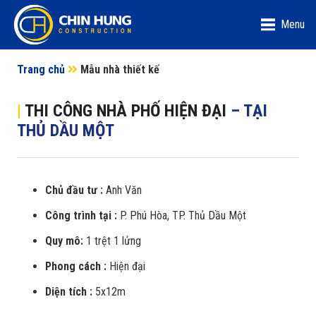
Menu
Trang chủ
Mẫu nhà thiết kế
|
THI CÔNG NHÀ PHỐ HIỆN ĐẠI
– TẠI
THỦ DẦU MỘT
Chủ đầu tư :
Anh Văn
Công trình tại :
P. Phú Hòa, TP. Thủ Dầu Một
Quy mô:
1 trệt 1 lửng
Phong cách :
Hiện đại
Diện tích :
5x12m