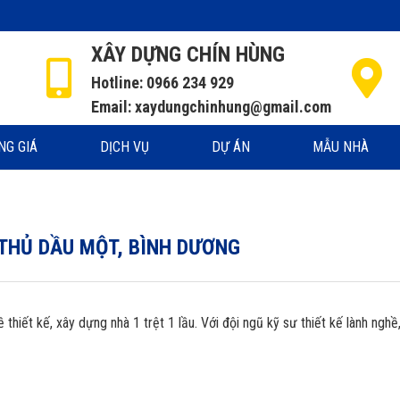
XÂY DỰNG CHÍN HÙNG
Hotline: 0966 234 929
Email: xaydungchinhung@gmail.com
NG GIÁ
DỊCH VỤ
DỰ ÁN
MẪU NHÀ
 THỦ DẦU MỘT, BÌNH DƯƠNG
hiết kế, xây dựng nhà 1 trệt 1 lầu. Với đội ngũ kỹ sư thiết kế lành nghề