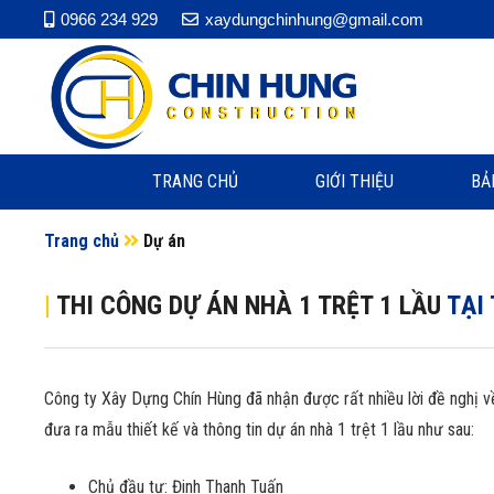
0966 234 929
xaydungchinhung@gmail.com
TRANG CHỦ
GIỚI THIỆU
BẢ
Trang chủ
Dự án
|
THI CÔNG DỰ ÁN NHÀ 1 TRỆT 1 LẦU
TẠI
Công ty Xây Dựng Chín Hùng đã nhận được rất nhiều lời đề nghị về t
đưa ra mẫu thiết kế và thông tin dự án nhà 1 trệt 1 lầu như sau:
Chủ đầu tư: Đinh Thanh Tuấn