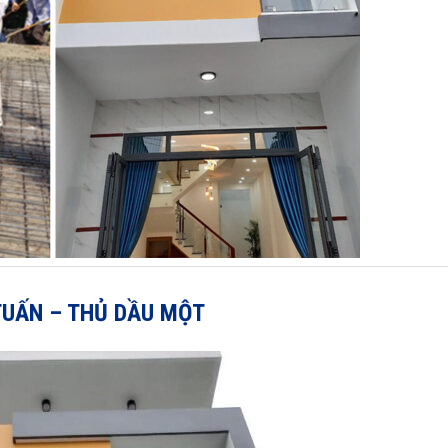
TUẤN – THỦ DẦU MỘT