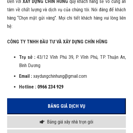
Đến với
XÂY DỰNG CHÍN HÙNG
quý khách hàng sẽ vô cùng an
tâm về chất lượng và dịch vụ của chúng tôi. Nói đáng để khách
hàng “Chọn mặt gửi vàng”. Mọi chi tiết khách hàng vui lòng liên
hệ:
CÔNG TY TNHH ĐẦU TƯ VÀ XÂY DỰNG CHÍN HÙNG
Trụ sở :
43/12 Vĩnh Phú 39, P. Vĩnh Phú, TP. Thuận An,
Bình Dương
Email :
xaydungchinhung@gmail.com
Hotline :
0966 234 929
BẢNG GIÁ DỊCH VỤ
Bảng giá xây nhà trọn gói