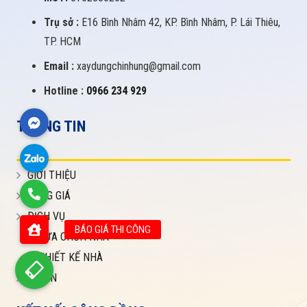
Trụ sở :
E16 Bình Nhâm 42, KP. Bình Nhâm, P. Lái Thiêu,
TP. HCM
Email :
xaydungchinhung@gmail.com
Hotline :
0966 234 929
THÔNG TIN
GIỚI THIỆU
BẢNG GIÁ
DỊCH VỤ
SỬA CHỮA NHÀ
THIẾT KẾ NHÀ
DỰ ÁN