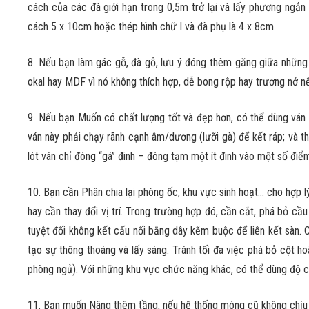
cách của các đà giới hạn trong 0,5m trở lại và lấy phương ngắn
cách 5 x 10cm hoặc thép hình chữ I và đà phụ là 4 x 8cm.
8. Nếu bạn làm gác gỗ, đà gỗ, lưu ý đóng thêm găng giữa những 
okal hay MDF vì nó không thích hợp, dễ bong rộp hay trương nở n
9. Nếu bạn Muốn có chất lượng tốt và đẹp hơn, có thể dùng ván
ván này phải chạy rãnh cạnh âm/dương (lưỡi gà) để kết ráp; và t
lót ván chỉ đóng “gá” đinh – đóng tạm một ít đinh vào một số điểm
10. Bạn cần Phân chia lại phòng ốc, khu vực sinh hoạt… cho hợp l
hay cần thay đổi vị trí. Trong trường hợp đó, cần cắt, phá bỏ cầu 
tuyệt đối không kết cấu nối bằng dây kẽm buộc để liên kết sàn. Chọ
tạo sự thông thoáng và lấy sáng. Tránh tối đa việc phá bỏ cột ho
phòng ngủ). Với những khu vực chức năng khác, có thể dùng độ ca
11. Bạn muốn Nâng thêm tầng, nếu hệ thống móng cũ không chịu 