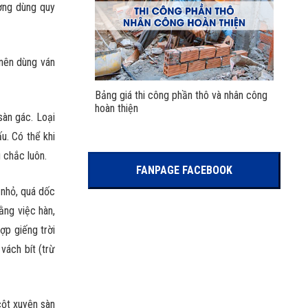
ường dùng quy
 nên dùng ván
Bảng giá thi công phần thô và nhân công
hoàn thiện
sàn gác. Loại
u. Có thể khi
 chắc luôn.
FANPAGE FACEBOOK
 nhỏ, quá dốc
ằng việc hàn,
ợp giếng trời
vách bít (trừ
cột xuyên sàn