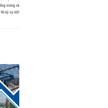
thống móng và
 thì kỹ sư kết