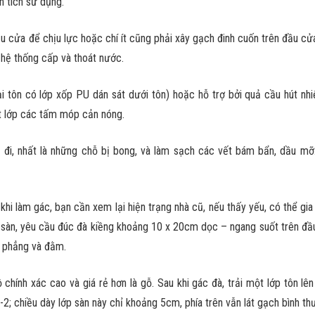
n tích sử dụng.
ầu cửa để chịu lực hoặc chí ít cũng phải xây gạch đinh cuốn trên đầu cử
c hệ thống cấp và thoát nước.
i tôn có lớp xốp PU dán sát dưới tôn) hoặc hỗ trợ bởi quả cầu hút nhi
ột lớp các tấm móp cản nóng.
 đi, nhất là những chỗ bị bong, và làm sạch các vết bám bẩn, dầu mỡ
hi làm gác, bạn cần xem lại hiện trạng nhà cũ, nếu thấy yếu, có thể gi
án sàn, yêu cầu đúc đà kiềng khoảng 10 x 20cm dọc – ngang suốt trên đ
c phẳng và đằm.
chính xác cao và giá rẻ hơn là gỗ. Sau khi gác đà, trải một lớp tôn lên
2; chiều dày lớp sàn này chỉ khoảng 5cm, phía trên vẫn lát gạch bình t