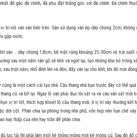
 nhất để gác đà chính, đà phụ đặt thẳng góc với đà chính. Đà chính th
vị trí nối ván sàn bên trên. Sàn sử dụng ván ép dày chừng 2cm, không
ếu gặp nước.
 lót sàn … dày chừng 1,8cm, bề mặt rộng khoảng 25-30cm và trải suốt 
hường sau một năm ván gỗ sẽ khô và ngót lại, tạo những khe hở trông xấ
, sau một năm, nhổ đinh lên và đôn, đẩy ván lại cho khít, khi đó mới đóng
ý cũng là một cách cải tạo nhà. Cầu thang nhà bạn trước đây có thể quá
thang cũ và bít lại. Ngay lỗ sàn phải đục lòi sắt ra và câu sàn sắt mới b
n vị trí tốt, thích hợp khoét lỗ cầu thang mới; ở vị trí này thường kết h
ặc dời cột. Phân chia lại phòng trong nhà phố, vốn hẹp nên hạn chế xây 
o hay thấp của nền hay trần để phân chia.
đủ lực tải thì phải làm một hệ thống móng mới kế móng cũ. Sau đó đổ 