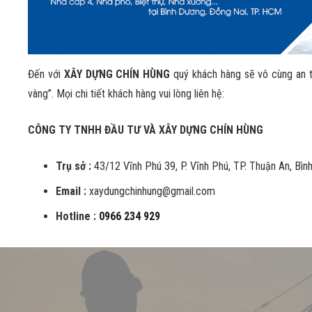
Đến với
XÂY DỰNG CHÍN HÙNG
quý khách hàng sẽ vô cùng an t
vàng”. Mọi chi tiết khách hàng vui lòng liên hệ:
CÔNG TY TNHH ĐẦU TƯ VÀ XÂY DỰNG CHÍN HÙNG
Trụ sở :
43/12 Vĩnh Phú 39, P. Vĩnh Phú, TP. Thuận An, Bì
Email :
xaydungchinhung@gmail.com
Hotline :
0966 234 929