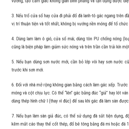
vướng, tạo cảm giác không gian bình phẳng và tận dụng được diệ
3. Nếu trổ cửa sổ hay cửa đi phải đổ đà lanh-tô gác ngang trên đ
vị trí thuận tiện và tốt nhất, không bị vướng nền móng để tổ chứ
4. Dùng lam làm ô gió, cửa sổ mái; dùng tôn PU chống nóng (loạ
cũng là biện pháp làm giảm sức nóng và trên trần cần trải kín m
5. Nếu bạn dùng sơn nước mới, cần bỏ lớp vôi hay sơn nước cũ
trước khi sơn mới.
6. Đối với nhà mở rộng không gian bằng cách làm gác xếp. Trước k
móng và cột chịu lực. Có thể “lên” gác bằng đúc “giả” hay lót v
dùng thép hình chữ I (thay vì đúc) để sau khi gác đà làm sàn đượ
7. Nếu bạn làm sàn giả đúc, có thể sử dụng đà sắt tiện dụng, độ 
kẽm mắt cáo thay thế cốt thép, đổ bê tông bằng đá mi hoặc đá 1-